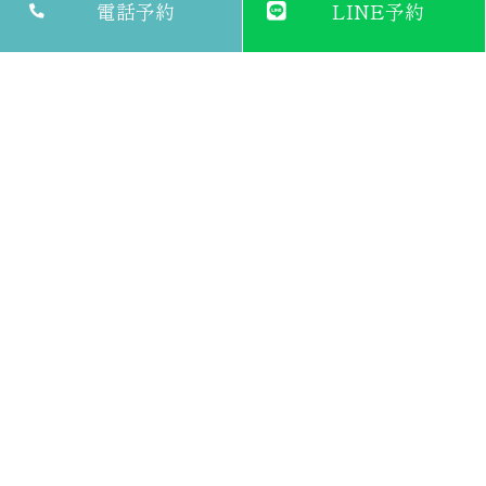
電話予約
LINE予約
mimiレディースクリニック三越前
東京都中央区日本橋小舟町6-1
東京メトロ日比谷線/都営地下鉄浅草線「人形町駅」徒歩5分
JR在来線「新日本橋駅」徒歩5分
東京メトロ銀座線/東京メトロ半蔵門線「三越前駅」徒歩6分