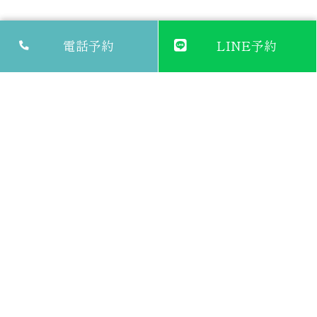
電話予約
LINE予約
mimiレディースクリニック三越前
東京都中央区日本橋小舟町6-1
東京メトロ日比谷線/都営地下鉄浅草線「人形町駅」徒歩5分